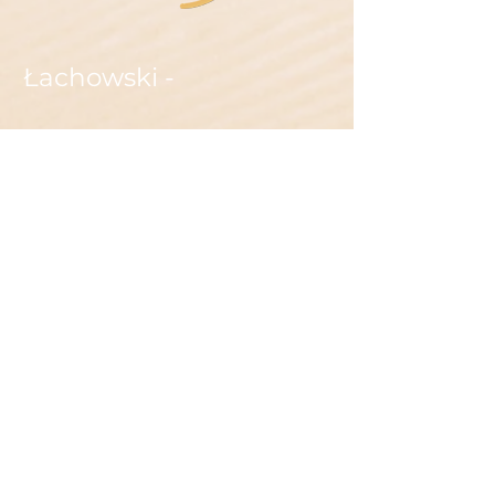
Łachowski -
Produkty SIRISANA®
Balance
Poznaj nową technologię zdrowotną
dla ciała, umysłu i duszy!
Spirala kosmiczna jest syntezą kształtu spiralnego
wynikającego ze złotego przekroju i anteny
Lakhovsky'ego. Antena Lakhovsky'ego jest stacją
transformatorową, która pochłania pola
biologiczne o wszystkich możliwych
częstotliwościach i emituje tę energię na
częstotliwości, na której otrzymuje najmniejszą
ilość danych. Pracując z tą anteną na ludzkim
ciele, różne funkcje życiowe są energetycznie
zsynchronizowane i zharmonizowane.
W połączeniu ze zwiniętą formą Złotego Odcinka,
ta forma anteny przyciąga dodatkową energię z
kosmosu i udostępnia ją całemu systemowi. Ta
energetyzacja na wszystkich częstotliwościach