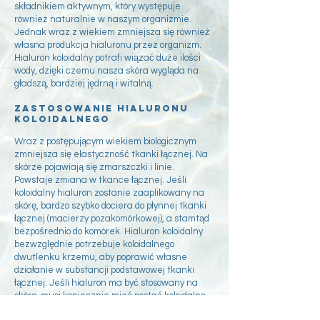
składnikiem aktywnym, który występuje
również naturalnie w naszym organizmie.
Jednak wraz z wiekiem zmniejsza się również
własna produkcja hialuronu przez organizm.
Hialuron koloidalny potrafi wiązać duże ilości
wody, dzięki czemu nasza skóra wygląda na
gładszą, bardziej jędrną i witalną.
Zastosowanie hialuronu
koloidalnego
Wraz z postępującym wiekiem biologicznym
zmniejsza się elastyczność tkanki łącznej. Na
skórze pojawiają się zmarszczki i linie.
Powstaje zmiana w tkance łącznej. Jeśli
koloidalny hialuron zostanie zaaplikowany na
skórę, bardzo szybko dociera do płynnej tkanki
łącznej (macierzy pozakomórkowej), a stamtąd
bezpośrednio do komórek. Hialuron koloidalny
bezwzględnie potrzebuje koloidalnego
dwutlenku krzemu, aby poprawić własne
działanie w substancji podstawowej tkanki
łącznej. Jeśli hialuron ma być stosowany na
skórę, musi koniecznie mieć postać koloidalną.
Kwas hialuronowy w postaci niekoloidalnej, np.