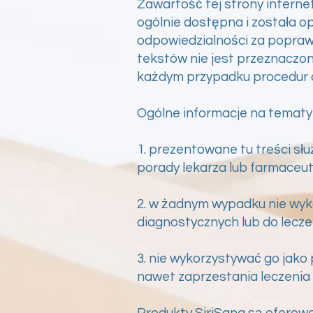
Zawartość tej strony internet
ogólnie dostępna i została o
odpowiedzialności za popraw
tekstów nie jest przeznaczo
każdym przypadku procedur di
Ogólne informacje na temat
1. prezentowane tu treści sł
porady lekarza lub farmaceut
2. w żadnym wypadku nie wyk
diagnostycznych lub do lecze
3. nie wykorzystywać go jako
nawet zaprzestania leczenia
Produkty SiriSana są oferowa