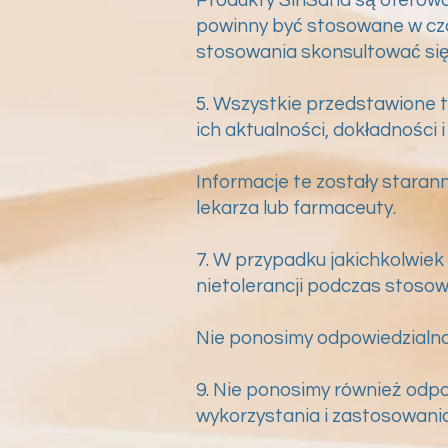
powinny być stosowane w czas
stosowania skonsultować się
5. Wszystkie przedstawione 
ich aktualności, dokładności 
Informacje te zostały stara
lekarza lub farmaceuty.
7. W przypadku jakichkolwie
nietolerancji podczas stosow
Nie ponosimy odpowiedzialnośc
9. Nie ponosimy również odpo
wykorzystania i zastosowania