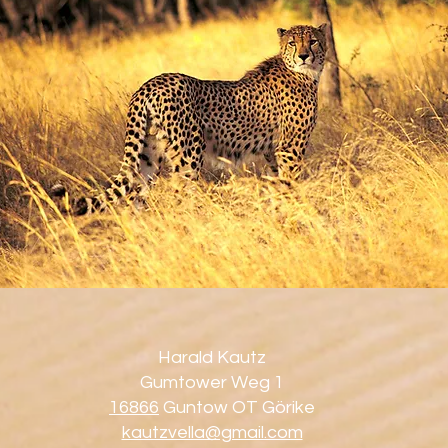
Harald Kautz
Gumtower Weg 1
16866
Guntow OT Görike
kautzvella@gmail.com