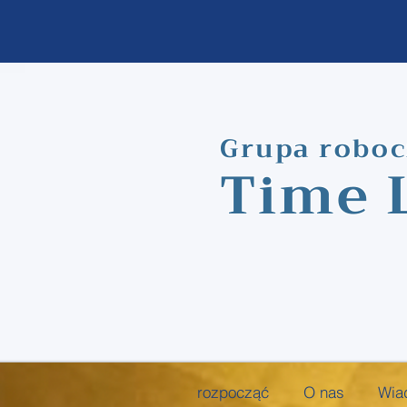
Grupa robo
Time 
rozpocząć
O nas
Wia