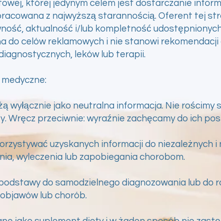
owej, której jedynym celem jest dostarczanie informac
pracowana z najwyższą starannością. Oferent tej str
ność, aktualność i/lub kompletność udostępnionych
na do celów reklamowych i nie stanowi rekomendacj
agnostycznych, leków lub terapii.
y medyczne:
użą wyłącznie jako neutralna informacja. Nie rościmy
y. Wręcz przeciwnie: wyraźnie zachęcamy do ich pos
orzystywać uzyskanych informacji do niezależnych 
nia, wyleczenia lub zapobiegania chorobom.
 podstawy do samodzielnego diagnozowania lub do r
 objawów lub chorób.
ne jako suplement diety i w żaden sposób nie zastę