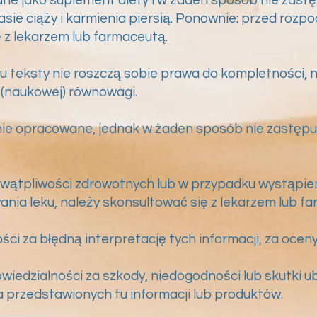
ie ciąży i karmienia piersią. Ponownie: przed rozp
 z lekarzem lub farmaceutą.
tu teksty nie roszczą sobie prawa do kompletności
i (naukowej) równowagi.
nnie opracowane, jednak w żaden sposób nie zastępu
k wątpliwości zdrowotnych lub w przypadku wystąpie
ania leku, należy skonsultować się z lekarzem lub f
i za błędną interpretację tych informacji, za oceny
wiedzialności za szkody, niedogodności lub skutki u
 przedstawionych tu informacji lub produktów.