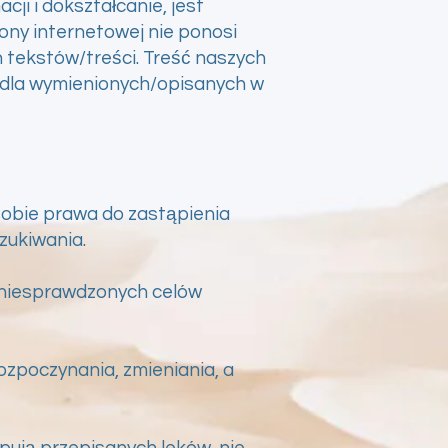
ji i dokształcanie, jest
ony internetowej nie ponosi
 tekstów/treści. Treść naszych
i dla wymienionych/opisanych w
 sobie prawa do zastąpienia
zukiwania.
i niesprawdzonych celów
ozpoczynania, zmieniania, a
pują przepisanych leków, nie