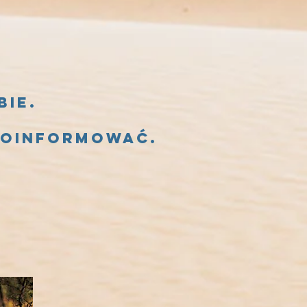
bie.
 poinformować.